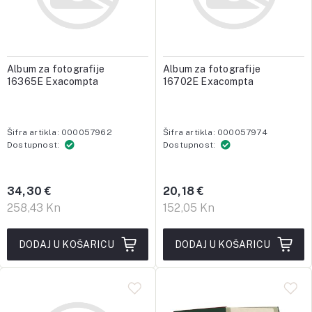
Album za fotografije
Album za fotografije
16365E Exacompta
16702E Exacompta
Šifra artikla: 000057962
Šifra artikla: 000057974
Dostupnost:
Dostupnost:
34,30 €
20,18 €
258,43 Kn
152,05 Kn
DODAJ U KOŠARICU
DODAJ U KOŠARICU