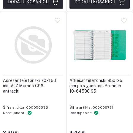
DODAJ U KOŠARICU
DODAJ U KOŠARICU
Adresar telefonski 70x150
Adresar telefonski 85x125
mm A-Z Murano C96
mm pp s gumicom Brunnen
antracit
10-64530 95
Šifra artikla: 000056535
Šifra artikla: 000006731
Dostupnost:
Dostupnost:
2,20 €
4,44 €