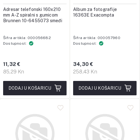
Adresar telefonski 160x210
Album za fotografije
mm A-Z spiralni s gumicom
16363E Exacompta
Brunnen 10-6455073 smeđi
Šifra artikla: 000056682
Šifra artikla: 000057960
Dostupnost:
Dostupnost:
11,32 €
34,30 €
85,29 Kn
258,43 Kn
DODAJ U KOŠARICU
DODAJ U KOŠARICU