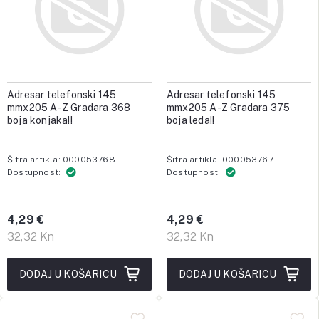
Adresar telefonski 145
Adresar telefonski 145
mmx205 A-Z Gradara 368
mmx205 A-Z Gradara 375
boja konjaka!!
boja leda!!
Šifra artikla: 000053768
Šifra artikla: 000053767
Dostupnost:
Dostupnost:
4,29 €
4,29 €
32,32 Kn
32,32 Kn
DODAJ U KOŠARICU
DODAJ U KOŠARICU