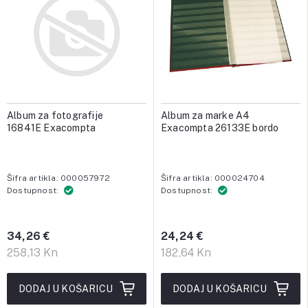
Album za fotografije
Album za marke A4
16841E Exacompta
Exacompta 26133E bordo
Šifra artikla: 000057972
Šifra artikla: 000024704
Dostupnost:
Dostupnost:
34,26 €
24,24 €
258,13 Kn
182,64 Kn
DODAJ U KOŠARICU
DODAJ U KOŠARICU