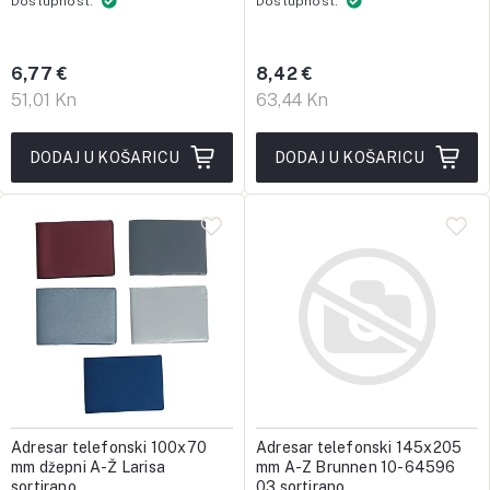
Dostupnost:
Dostupnost:
6,77 €
8,42 €
51,01 Kn
63,44 Kn
DODAJ U KOŠARICU
DODAJ U KOŠARICU
Adresar telefonski 100x70
Adresar telefonski 145x205
mm džepni A-Ž Larisa
mm A-Z Brunnen 10-64596
sortirano
03 sortirano