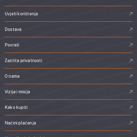
Uvjeti korištenja
Dostava
Povrati
Zaštita privatnosti
O nama
Vizija i misija
Kako kupiti
Načini plaćanja