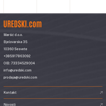
Maršić d.o.o.
Bjelovarska 35
10360 Sesvete
+385917863092
OIB: 73334529004
info@uredski.com
prodaja@uredski.com
Kontakt
Novosti