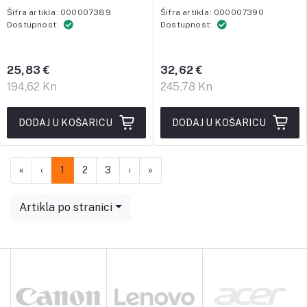
Šifra artikla: 000007389
Šifra artikla: 000007390
Dostupnost:
Dostupnost:
25,83 €
32,62 €
194,62 Kn
245,78 Kn
DODAJ U KOŠARICU
DODAJ U KOŠARICU
First
Previous
Next
Last
«
‹
1
2
3
›
»
Artikla po stranici