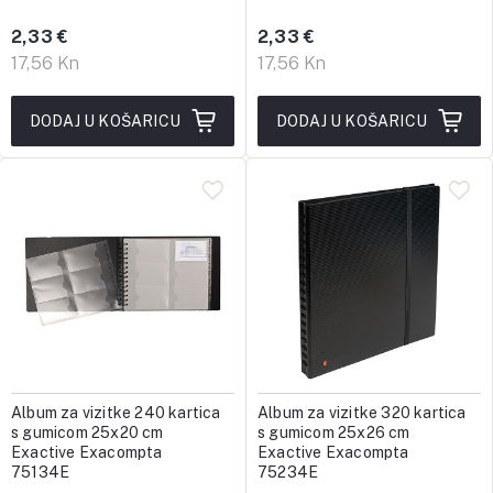
2,33 €
2,33 €
17,56 Kn
17,56 Kn
DODAJ U KOŠARICU
DODAJ U KOŠARICU
Album za vizitke 240 kartica
Album za vizitke 320 kartica
s gumicom 25x20 cm
s gumicom 25x26 cm
Exactive Exacompta
Exactive Exacompta
75134E
75234E