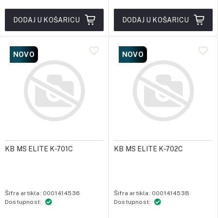
DODAJ U KOŠARICU
DODAJ U KOŠARICU
NOVO
NOVO
KB MS ELITE K-701C
KB MS ELITE K-702C
Šifra artikla: 0001414536
Šifra artikla: 0001414538
Dostupnost:
Dostupnost: