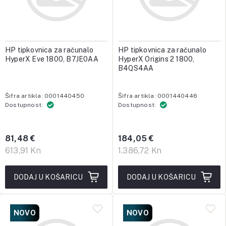
HP tipkovnica za računalo
HP tipkovnica za računalo
HyperX Eve 1800, B7JE0AA
HyperX Origins 2 1800,
B4QS4AA
Šifra artikla: 0001440450
Šifra artikla: 0001440446
Dostupnost:
Dostupnost:
81,48 €
184,05 €
613,91 Kn
1.386,72 Kn
DODAJ U KOŠARICU
DODAJ U KOŠARICU
NOVO
NOVO