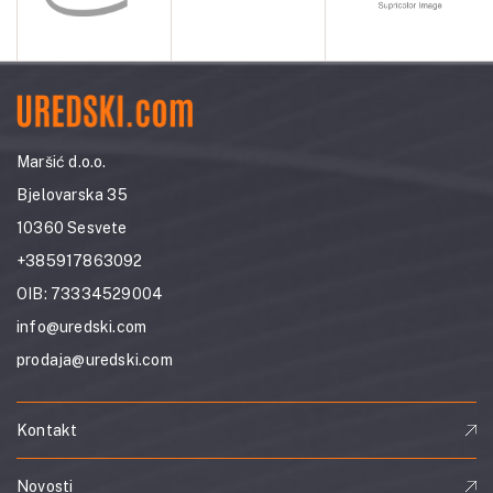
Maršić d.o.o.
Bjelovarska 35
10360 Sesvete
+385917863092
OIB: 73334529004
info@uredski.com
prodaja@uredski.com
Kontakt
Novosti