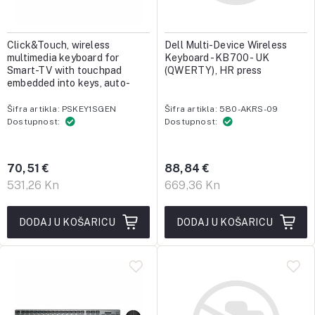
Click&Touch, wireless
Dell Multi-Device Wireless
multimedia keyboard for
Keyboard - KB700 - UK
Smart-TV with touchpad
(QWERTY), HR press
embedded into keys, auto-
switch between keyboard
and touchpad, connect to 5
Šifra artikla: PSKEY1SGEN
Šifra artikla: 580-AKRS-09
devices via Bluetooth, USB
Dostupnost:
Dostupnost:
dongle and Type-C, LED
statu
70,51 €
88,84 €
531,26 Kn
669,36 Kn
DODAJ U KOŠARICU
DODAJ U KOŠARICU