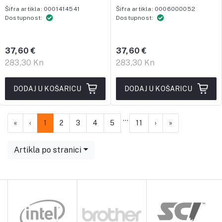
Šifra artikla: 0001414541
Šifra artikla: 0006000052
Dostupnost:
Dostupnost:
37,60 €
37,60 €
283,30 Kn
283,30 Kn
DODAJ U KOŠARICU
DODAJ U KOŠARICU
...
First
Previous
Next
Last
«
‹
1
2
3
4
5
11
›
»
Artikla po stranici