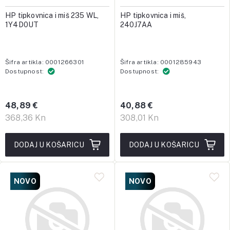
HP tipkovnica i miš 235 WL,
HP tipkovnica i miš,
1Y4D0UT
240J7AA
Šifra artikla: 0001266301
Šifra artikla: 0001285943
Dostupnost:
Dostupnost:
48,89 €
40,88 €
368,36 Kn
308,01 Kn
DODAJ U KOŠARICU
DODAJ U KOŠARICU
NOVO
NOVO