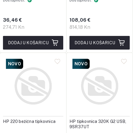
Dostupnost:
Dostupnost:
36,46 €
108,06 €
274,71 Kn
814,18 Kn
DODAJ U KOŠARICU
DODAJ U KOŠARICU
NOVO
NOVO
HP 220 bežična tipkovnica
HP tipkovnica 320K G2 USB,
9SR37UT