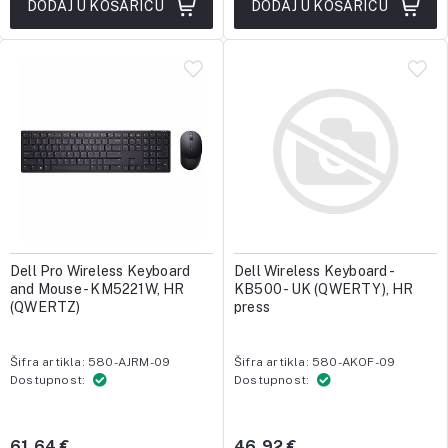
DODAJ U KOŠARICU
DODAJ U KOŠARICU
Dell Pro Wireless Keyboard
Dell Wireless Keyboard -
and Mouse - KM5221W, HR
KB500 - UK (QWERTY), HR
(QWERTZ)
press
Šifra artikla: 580-AJRM-09
Šifra artikla: 580-AKOF-09
Dostupnost:
Dostupnost:
61,64 €
46,92 €