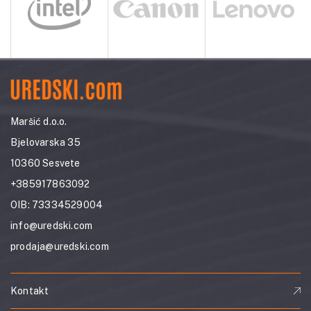
Maršić d.o.o.
Bjelovarska 35
10360 Sesvete
+385917863092
OIB: 73334529004
info@uredski.com
prodaja@uredski.com
Kontakt