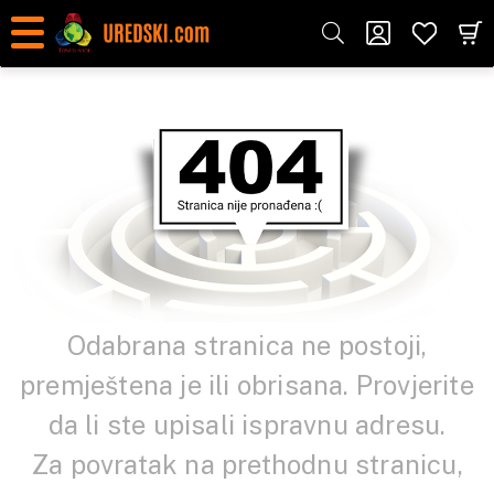
Odabrana stranica ne postoji,
premještena je ili obrisana. Provjerite
da li ste upisali ispravnu adresu.
Za povratak na prethodnu stranicu,