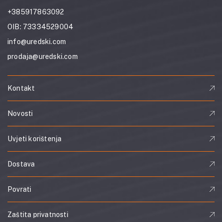
+385917863092
OIB: 73334529004
info@uredski.com
prodaja@uredski.com
Kontakt
Novosti
Uvjeti korištenja
Dostava
Povrati
Zaštita privatnosti