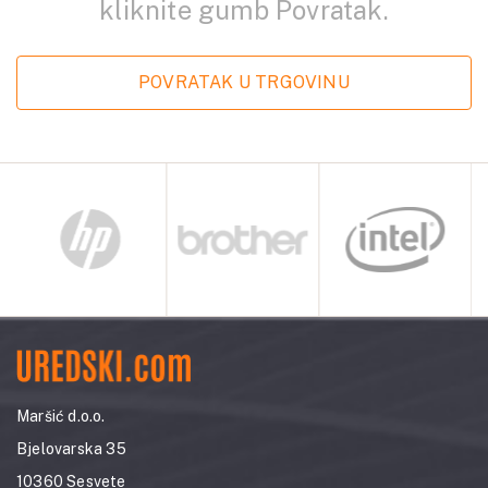
kliknite gumb Povratak.
POVRATAK U TRGOVINU
Maršić d.o.o.
Bjelovarska 35
10360 Sesvete